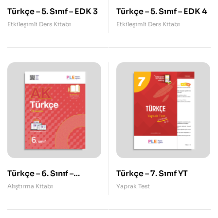
Türkçe – 5. Sınıf – EDK 3
Türkçe – 5. Sınıf – EDK 4
Etkileşimli Ders Kitabı
Etkileşimli Ders Kitabı
Türkçe – 6. Sınıf –
Türkçe – 7. Sınıf YT
Alıştırma Kitabı
Alıştırma Kitabı
Yaprak Test