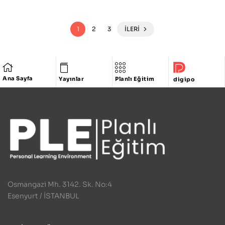
1
2
3
İLERI
Ana Sayfa
Yayınlar
Planlı Eğitim
digipo
Osmangazi Mh. 3142. Sk. No:4
Esenyurt / İSTANBUL