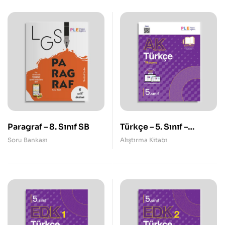
Paragraf – 8. Sınıf SB
Türkçe – 5. Sınıf –
Alıştırma Kitabı
Soru Bankası
Alıştırma Kitabı