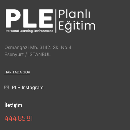
Osmangazi Mh. 3142. Sk. No:4
Esenyurt / İSTANBUL
HARITADA GÖR
PLE Instagram
İletişim
444 85 81