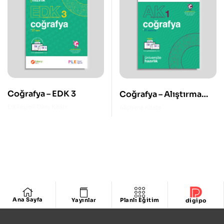
Coğrafya – EDK 3
Coğrafya – Alıştırma
Kitabı 1
Etkileşimli Ders Kitabı
Alıştırma Kitabı
Ana Sayfa
Yayınlar
Planlı Eğitim
digipo