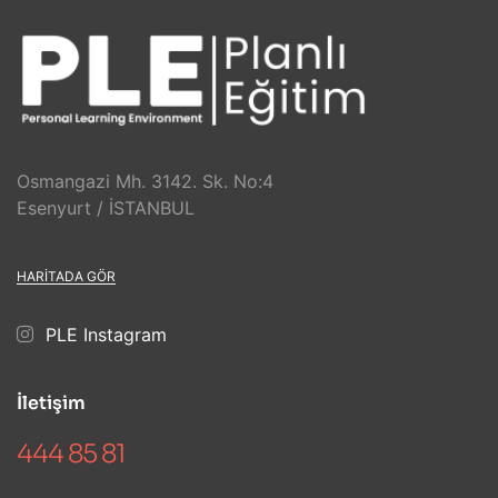
Osmangazi Mh. 3142. Sk. No:4
Esenyurt / İSTANBUL
HARITADA GÖR
PLE Instagram
İletişim
444 85 81