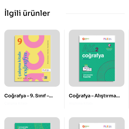
İlgili ürünler
Coğrafya – 9. Sınıf –
Coğrafya – Alıştırma
Çalışma Kitabı
Kitabı 2
Çalışma Kitabı
Alıştırma Kitabı