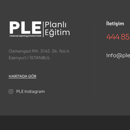
İletişim
444 85
Osmangazi Mh. 3142. Sk. No:4
info@pl
Esenyurt / İSTANBUL
HARITADA GÖR
PLE Instagram