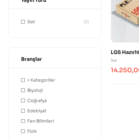
Yayın Türü
Set
(1)
LGS Hazırlı
Branşlar
Set
14.250,
+ Kategoriler
Biyoloji
Coğrafya
Edebiyat
Fen Bilimleri
Fizik