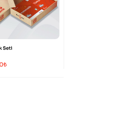
k Seti
00
₺