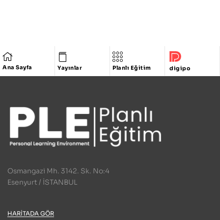
Ana Sayfa
Yayınlar
Planlı Eğitim
digipo
Osmangazi Mh. 3142. Sk. No:4
Esenyurt / İSTANBUL
HARITADA GÖR