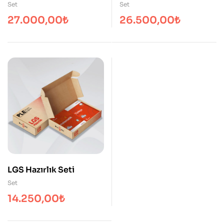
Seti
Seti
Set
Set
27.000,00
₺
26.500,00
₺
LGS Hazırlık Seti
Set
14.250,00
₺