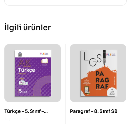
İlgili ürünler
Türkçe – 5. Sınıf –
Paragraf – 8. Sınıf SB
Alıştırma Kitabı
Alıştırma Kitabı
Soru Bankası