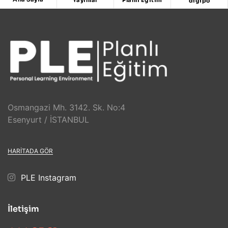
digipo
Osmangazi Mh. 3142. Sk. No:4
Esenyurt / İSTANBUL
HARITADA GÖR
PLE Instagram
İletişim