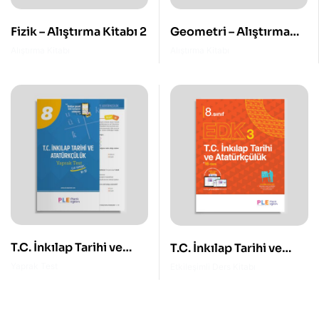
Fizik – Alıştırma Kitabı 2
Geometri – Alıştırma
Kitabı 1
Alıştırma Kitabı
Alıştırma Kitabı
T.C. İnkılap Tarihi ve
T.C. İnkılap Tarihi ve
Atatürkçülük – 8. Sınıf
Atatürkçülük – 8. Sınıf
Yaprak Test
Etkileşimli Ders Kitabı
YT
EDK 3