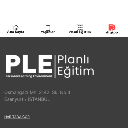
Ana Sayfa
Yayınlar
Planlı Eğitim
digipo
Osmangazi Mh. 3142. Sk. No:4
Esenyurt / İSTANBUL
HARITADA GÖR