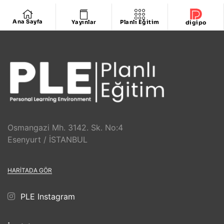
Ana Sayfa
Yayınlar
Planlı Eğitim
digipo
Osmangazi Mh. 3142. Sk. No:4
Esenyurt / İSTANBUL
HARITADA GÖR
PLE Instagram