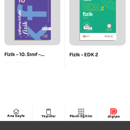
Fizik – 10. Sınıf –
Fizik – EDK 2
Çalışma Kitabı
Çalışma Kitabı
Etkileşimli Ders Kitabı
Ana Sayfa
Yayınlar
Planlı Eğitim
digipo