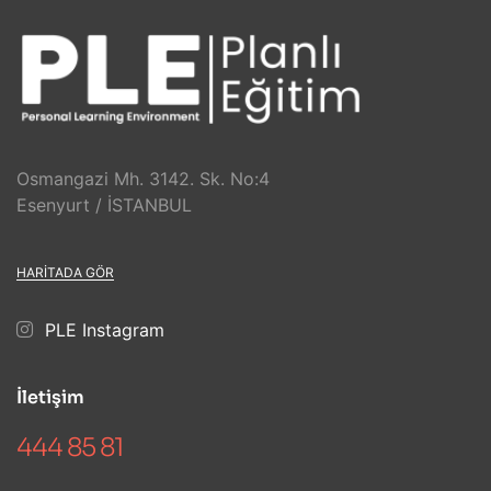
Osmangazi Mh. 3142. Sk. No:4
Esenyurt / İSTANBUL
HARITADA GÖR
PLE Instagram
İletişim
444 85 81