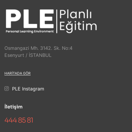
Osmangazi Mh. 3142. Sk. No:4
Esenyurt / İSTANBUL
HARITADA GÖR
PLE Instagram
İletişim
444 85 81