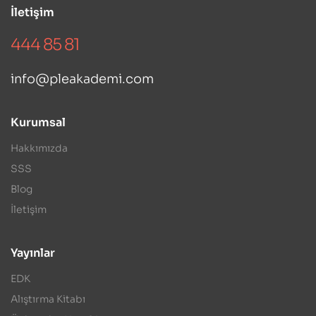
İletişim
444 85 81
info@pleakademi.com
Kurumsal
Hakkımızda
SSS
Blog
İletişim
Yayınlar
EDK
Alıştırma Kitabı