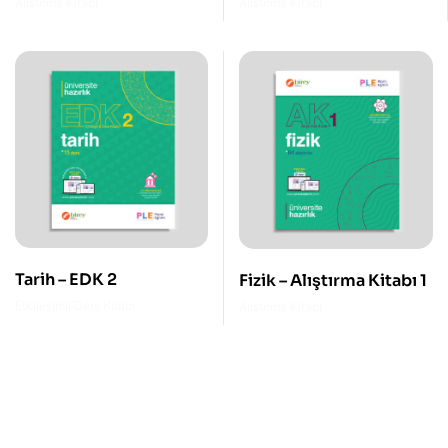
Kitabı
1
Alıştırma Kitabı
Alıştırma Kitabı
Tarih – EDK 2
Fizik – Alıştırma Kitabı 1
Etkileşimli Ders Kitabı
Alıştırma Kitabı