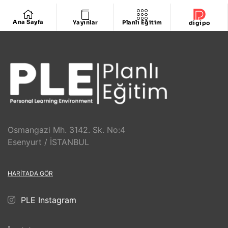
Ana Sayfa
Yayınlar
Planlı Eğitim
digipo
Osmangazi Mh. 3142. Sk. No:4
Esenyurt / İSTANBUL
HARITADA GÖR
PLE Instagram