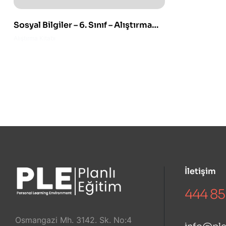
Sosyal Bilgiler – 6. Sınıf – Alıştırma
Kitabı
Alıştırma Kitabı
İletişim
444 85
Osmangazi Mh. 3142. Sk. No:4