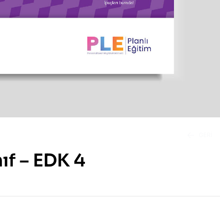
GERI
nıf – EDK 4