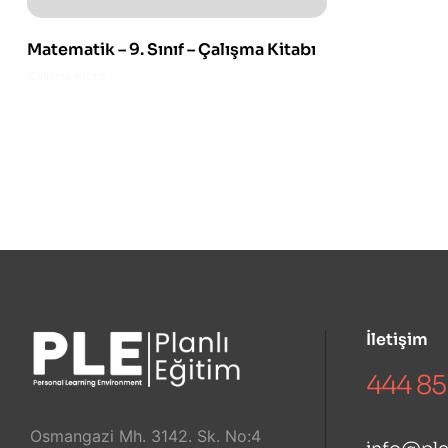
Matematik – 9. Sınıf – Çalışma Kitabı
Çalışma Kitabı
İletişim
444 85
Osmangazi Mh. 3142. Sk. No:4