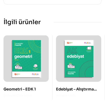
İlgili ürünler
Geometri – EDK 1
Edebiyat – Alıştırma
Kitabı
Etkileşimli Ders Kitabı
Alıştırma Kitabı