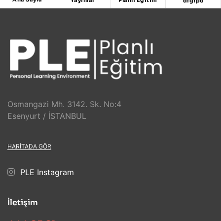
digipo
Osmangazi Mh. 3142. Sk. No:4
Esenyurt / İSTANBUL
HARITADA GÖR
PLE Instagram
İletişim